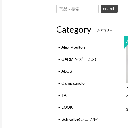
search
Category
カテゴリー
Alex Moulton
GARMIN(ガーミン)
ABUS
Campagnolo
TA
LOOK
Schwalbe(シュワルベ)