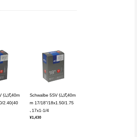
SV 仏式40m
Schwalbe 5SV 仏式40m
0/2.40(40
m 17/18”/18x1.50/1.75
､17x1-1/4
¥1,430