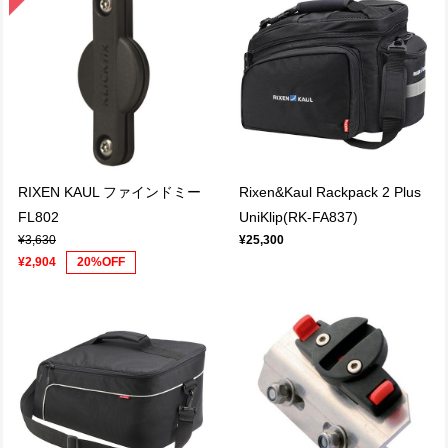
RIXEN KAUL ファインドミー
Rixen&Kaul Rackpack 2 Plus
FL802
UniKlip(RK-FA837)
¥3,630
¥25,300
¥2,904
20%OFF