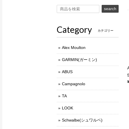
search
Category
カテゴリー
Alex Moulton
GARMIN(ガーミン)
ABUS
Campagnolo
TA
LOOK
Schwalbe(シュワルベ)