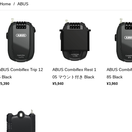
Home
ABUS
ABUS Combiflex Trip 12
ABUS Combiflex Rest 1
ABUS Combif
5 Black
05 マウント付き Black
85 Black
¥5,390
¥5,940
¥3,960