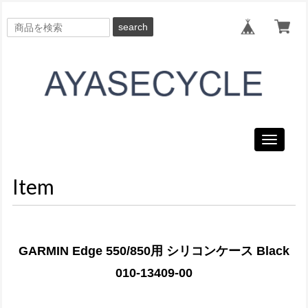
search
Toggle
navigati
Item
GARMIN Edge 550/850用 シリコンケース Black
010-13409-00