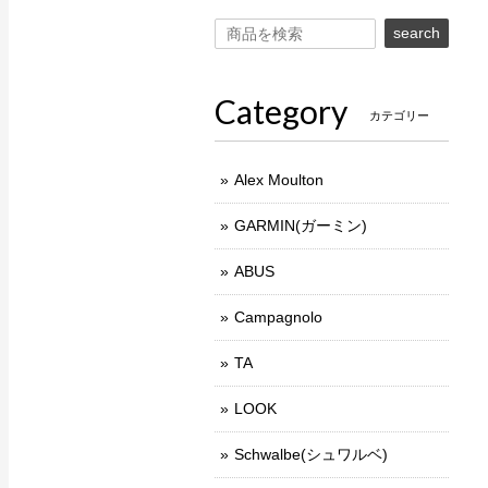
search
Category
カテゴリー
Alex Moulton
GARMIN(ガーミン)
ABUS
Campagnolo
TA
LOOK
Schwalbe(シュワルベ)