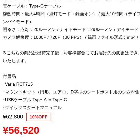
電ケーブル：Type-Cケーブル
稼働時間：最大4時間（点灯モード＋録画オン） / 最大10時間（デイフ
ンバイモード）
明るさ：点灯：20ルーメン / ナイトモード：29ルーメン / デイモード
カメラ解像度：1080P / 720P（30 FPS） / 録画ファイル形式：mp4 /
※こちらの商品は出荷完了後、お客様都合にてお届け先の変更はでき
いたします。
付属品
･Varia RCT715
･マウントキット（円形、エアロ、D字型のシートポスト用のシムが含
･USBケーブル Type-A to Type-C
･クイックスタートマニュアル
¥62,800
10%OFF
¥56,520