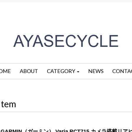
OME
ABOUT
CATEGORY
NEWS
CONTA
Item
GARMIN（ガーミン） Varia RCT715 カメラ搭載