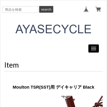
search
Toggle
navigati
Item
Moulton TSR(SST)用 デイキャリア Black