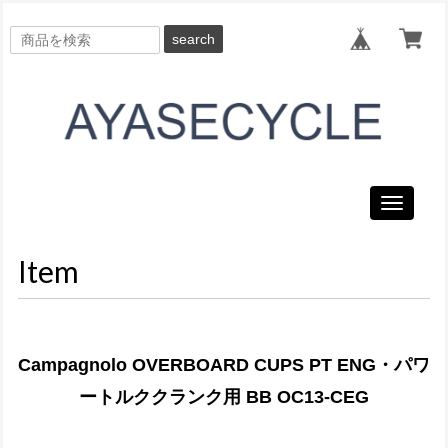
search
Toggle
navigati
Item
Campagnolo OVERBOARD CUPS PT ENG・パワ
ートルククランク用 BB OC13-CEG