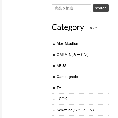
search
Category
カテゴリー
Alex Moulton
GARMIN(ガーミン)
ABUS
Campagnolo
TA
LOOK
Schwalbe(シュワルベ)