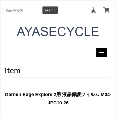
search
Toggle
navigati
Item
Garmin Edge Explore 2用 液晶保護フィルム M04-
JPC10-26