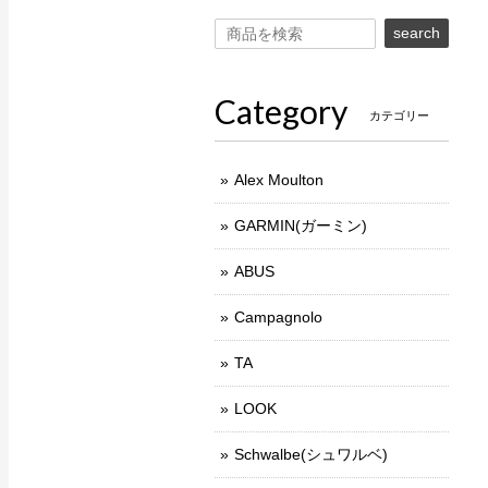
search
Category
カテゴリー
Alex Moulton
GARMIN(ガーミン)
ABUS
Campagnolo
TA
LOOK
Schwalbe(シュワルベ)